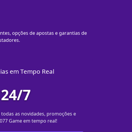
antes, opções de apostas e garantias de
stadores.
cias em Tempo Real
24/7
e todas as novidades, promoções e
 077 Game em tempo real!