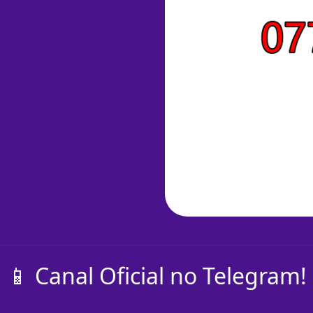
📱 Canal Oficial no Telegram!