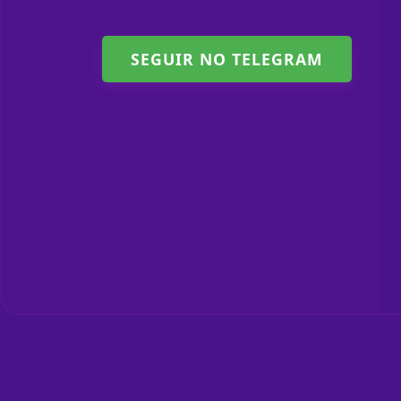
SEGUIR NO TELEGRAM