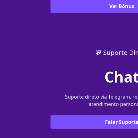
Ver Bônus
💬 Suporte Di
Cha
Suporte direto via Telegram, r
atendimento persona
Falar Suport