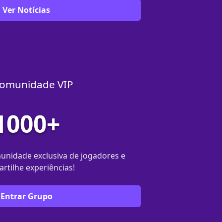
Ver Notícias
Comunidade VIP
1000+
unidade exclusiva de jogadores e
rtilhe experiências!
Entrar Grupo