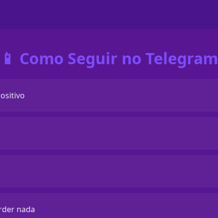
📱 Como Seguir no Telegram
ositivo
erder nada