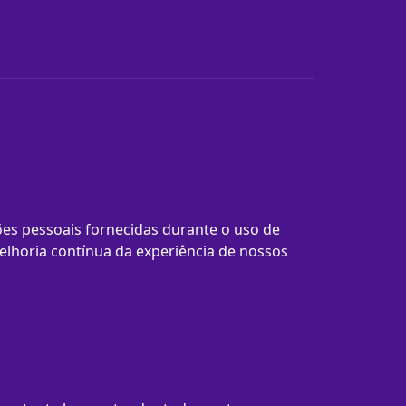
es pessoais fornecidas durante o uso de
elhoria contínua da experiência de nossos