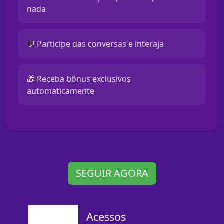
nada
💬 Participe das conversas e interaja
🎁 Receba bônus exclusivos
automaticamente
SEGUIR AGORA
Acessos