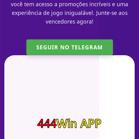
você tem acesso a promoções incríveis e uma
experiência de jogo inigualável. Junte-se aos
vencedores agora!
SEGUIR NO TELEGRAM