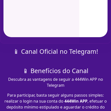
📱 Canal Oficial no Telegram!
📱 Benefícios do Canal
Descubra as vantagens de seguir a 444Win APP no
Telegram
Para participar, basta seguir alguns passos simples:
realizar o login na sua conta do
444Win APP
, efetuar o
depósito mínimo estipulado e aguardar o crédito do