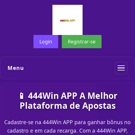
Login
Registrar-se
Menu
📱 444Win APP A Melhor
Plataforma de Apostas
Cadastre-se na 444Win APP para ganhar bônus no
cadastro e em cada recarga. Com a 444Win APP,