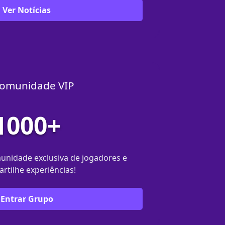
Ver Notícias
Comunidade VIP
1000+
unidade exclusiva de jogadores e
rtilhe experiências!
Entrar Grupo