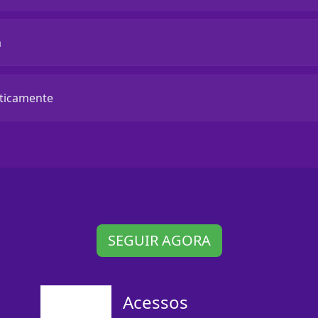
a
aticamente
SEGUIR AGORA
Acessos