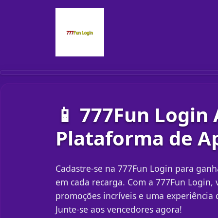
📱 777Fun Login
Plataforma de A
Cadastre-se na 777Fun Login para ganh
em cada recarga. Com a 777Fun Login, 
promoções incríveis e uma experiência d
Junte-se aos vencedores agora!