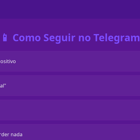
📱 Como Seguir no Telegram
ositivo
al"
erder nada