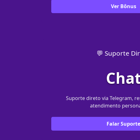
Ver Bônus
💬 Suporte Di
Cha
Suporte direto via Telegram, r
atendimento persona
Falar Suport