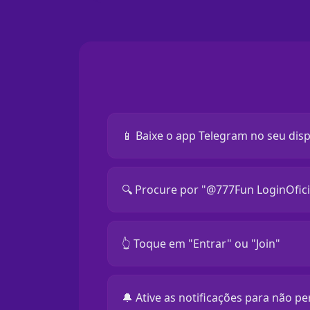
📱 Baixe o app Telegram no seu disp
🔍 Procure por "@777Fun LoginOfici
👆 Toque em "Entrar" ou "Join"
🔔 Ative as notificações para não p