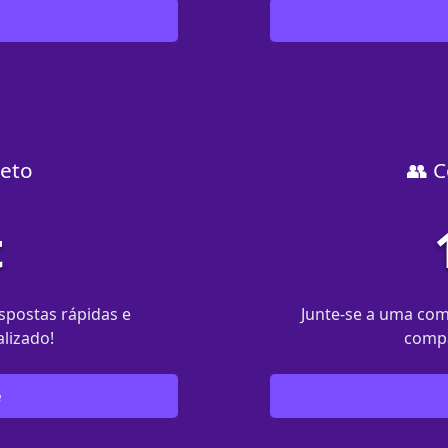
reto
👥 
t
espostas rápidas e
Junte-se a uma com
lizado!
compa
e