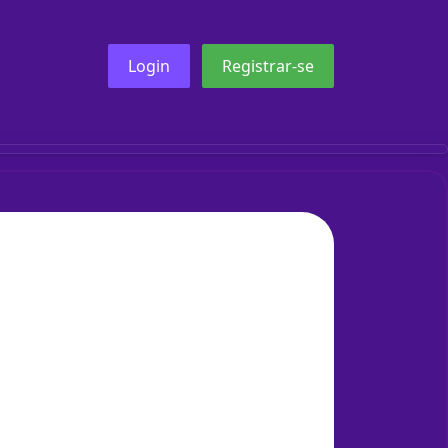
Login
Registrar-se