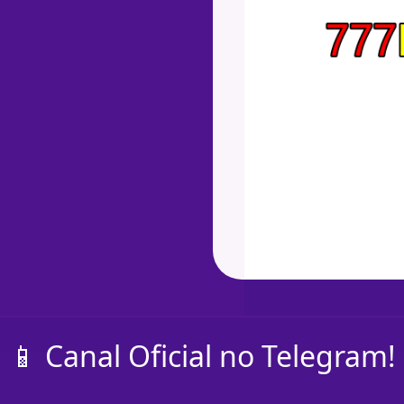
📱 Canal Oficial no Telegram!