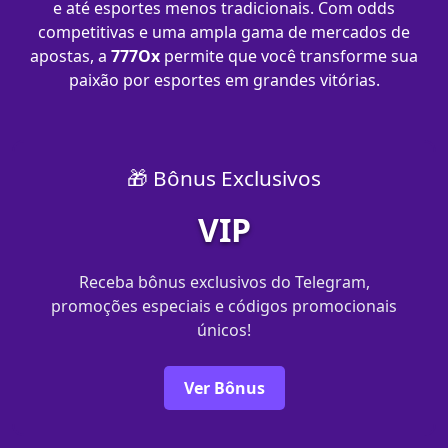
e até esportes menos tradicionais. Com odds
competitivas e uma ampla gama de mercados de
apostas, a
777Ox
permite que você transforme sua
paixão por esportes em grandes vitórias.
🎁 Bônus Exclusivos
VIP
Receba bônus exclusivos do Telegram,
promoções especiais e códigos promocionais
únicos!
Ver Bônus