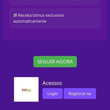
🎁 Receba bônus exclusivos
automaticamente
SEGUIR AGORA
Acessos
Login
Registrar-se