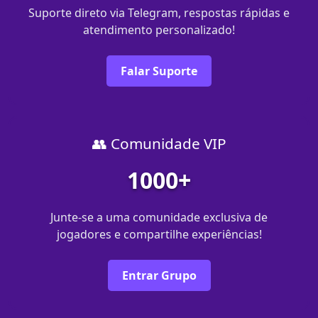
Suporte direto via Telegram, respostas rápidas e
atendimento personalizado!
Falar Suporte
👥 Comunidade VIP
1000+
Junte-se a uma comunidade exclusiva de
jogadores e compartilhe experiências!
Entrar Grupo