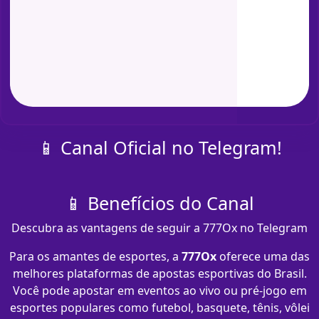
📱 Canal Oficial no Telegram!
📱 Benefícios do Canal
Descubra as vantagens de seguir a 777Ox no Telegram
Para os amantes de esportes, a
777Ox
oferece uma das
melhores plataformas de apostas esportivas do Brasil.
Você pode apostar em eventos ao vivo ou pré-jogo em
esportes populares como futebol, basquete, tênis, vôlei