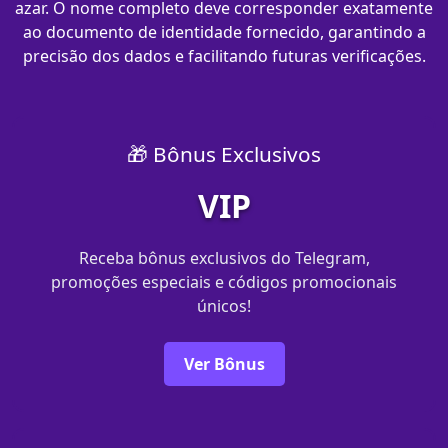
azar. O nome completo deve corresponder exatamente
ao documento de identidade fornecido, garantindo a
precisão dos dados e facilitando futuras verificações.
🎁 Bônus Exclusivos
VIP
Receba bônus exclusivos do Telegram,
promoções especiais e códigos promocionais
únicos!
Ver Bônus