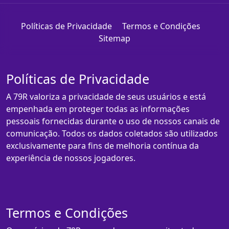
Políticas de Privacidade
Termos e Condições
Sitemap
Políticas de Privacidade
A 79R valoriza a privacidade de seus usuários e está
empenhada em proteger todas as informações
pessoais fornecidas durante o uso de nossos canais de
comunicação. Todos os dados coletados são utilizados
exclusivamente para fins de melhoria contínua da
experiência de nossos jogadores.
Termos e Condições