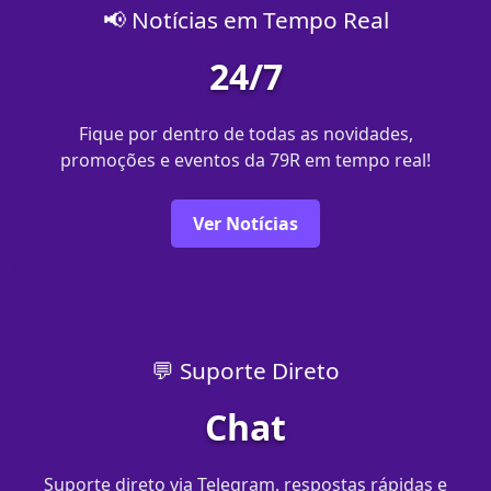
📢 Notícias em Tempo Real
24/7
Fique por dentro de todas as novidades,
promoções e eventos da 79R em tempo real!
Ver Notícias
💬 Suporte Direto
Chat
Suporte direto via Telegram, respostas rápidas e