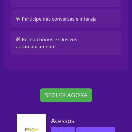
💬 Participe das conversas e interaja
🎁 Receba bônus exclusivos
automaticamente
SEGUIR AGORA
Acessos