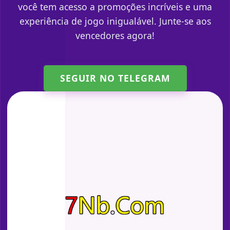
você tem acesso a promoções incríveis e uma
experiência de jogo inigualável. Junte-se aos
vencedores agora!
SEGUIR NO TELEGRAM