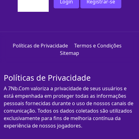
Login
Registrar-se
Políticas de Privacidade
Termos e Condições
Sitemap
Políticas de Privacidade
A 7Nb.Com valoriza a privacidade de seus usuários e
está empenhada em proteger todas as informações
pessoais fornecidas durante o uso de nossos canais de
comunicação. Todos os dados coletados são utilizados
exclusivamente para fins de melhoria contínua da
experiência de nossos jogadores.