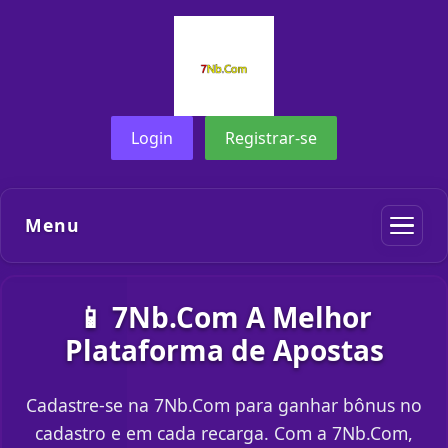
Login
Registrar-se
Menu
📱 7Nb.Com A Melhor
Plataforma de Apostas
Cadastre-se na 7Nb.Com para ganhar bônus no
cadastro e em cada recarga. Com a 7Nb.Com,