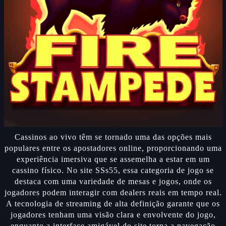
Cassinos ao vivo têm se tornado uma das opções mais
populares entre os apostadores online, proporcionando uma
experiência imersiva que se assemelha a estar em um
cassino físico. No site SSs55, essa categoria de jogo se
destaca com uma variedade de mesas e jogos, onde os
jogadores podem interagir com dealers reais em tempo real.
A tecnologia de streaming de alta definição garante que os
jogadores tenham uma visão clara e envolvente do jogo,
enquanto a interface amigável do site torna a navegação