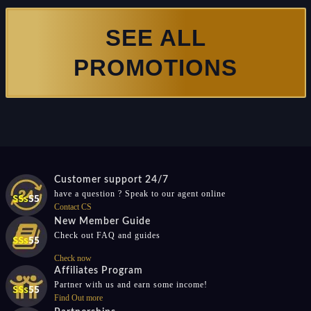
SEE ALL
PROMOTIONS
Customer support 24/7
have a question ? Speak to our agent online
Contact CS
New Member Guide
Check out FAQ and guides
Check now
Affiliates Program
Partner with us and earn some income!
Find Out more